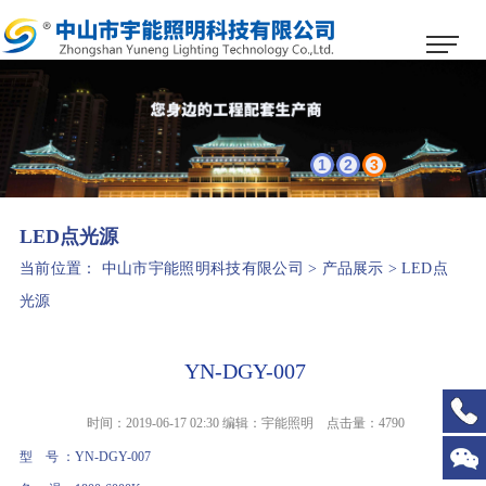
1
2
3
LED点光源
当前位置：
中山市宇能照明科技有限公司
>
产品展示
>
LED点
光源
YN-DGY-007
时间：2019-06-17 02:30 编辑：宇能照明 点击量：
4790
型 号 ：YN-DGY-007