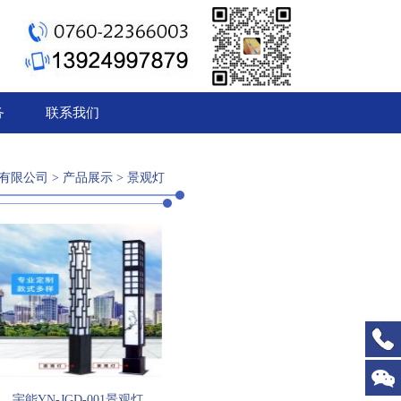
1
2
3
务
联系我们
有限公司
>
产品展示
>
景观灯
宇能YN-JGD-001景观灯