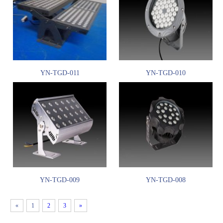
YN-TGD-011
YN-TGD-010
YN-TGD-009
YN-TGD-008
«
1
2
3
»