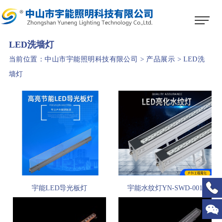
1
2
3
LED洗墙灯
当前位置：
中山市宇能照明科技有限公司
>
产品展示
>
LED洗
墙灯
宇能LED导光板灯
宇能水纹灯YN-SWD-001