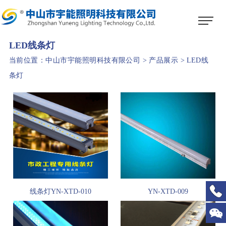
1
2
3
LED线条灯
当前位置：
中山市宇能照明科技有限公司
>
产品展示
>
LED线
条灯
线条灯YN-XTD-010
YN-XTD-009