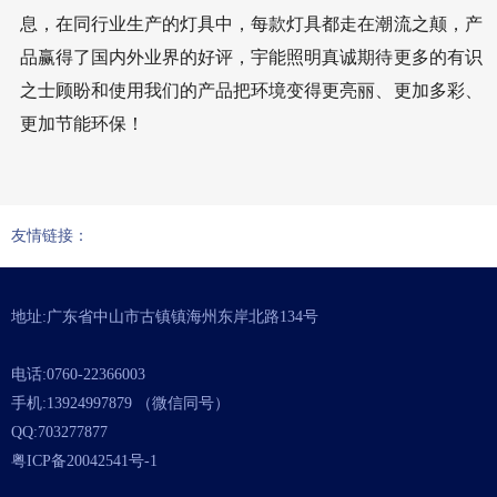
息，在同行业生产的灯具中，每款灯具都走在潮流之颠，产
品赢得了国内外业界的好评，宇能照明真诚期待更多的有识
之士顾盼和使用我们的产品把环境变得更亮丽、更加多彩、
更加节能环保！
友情链接：
地址:广东省中山市古镇镇海州东岸北路134号
电话:0760-22366003
手机:13924997879 （微信同号）
QQ:703277877
粤ICP备20042541号-1