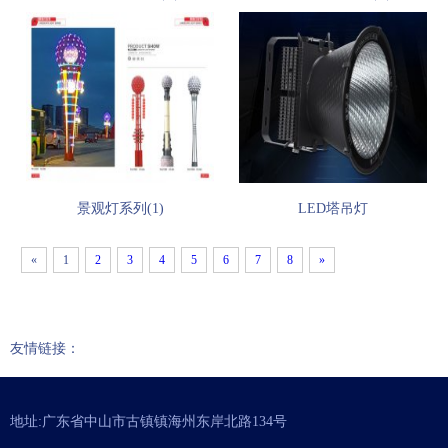
景观灯系列(1)
LED塔吊灯
«
1
2
3
4
5
6
7
8
»
友情链接：
地址:广东省中山市古镇镇海州东岸北路134号